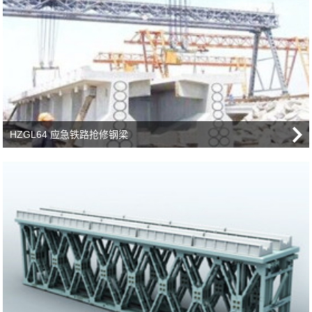
HZGL64 应急铁路抢修钢梁