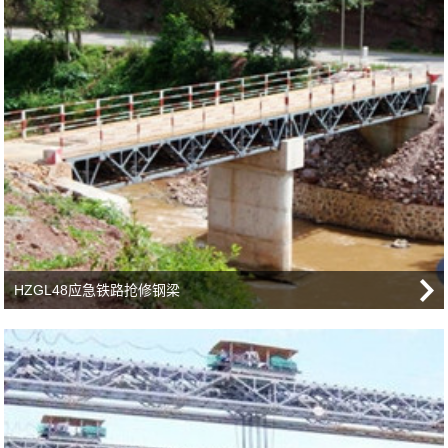
HZGL48应急铁路抢修钢梁