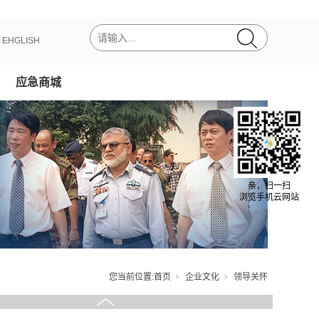
书记罗清泉在华舟重工
9
丨
EHGLISH
书记李鸿忠在华舟重工
9
应急商城
省委书记俞正声视察华舟重工
9
书记阮成发到华舟重工检查指导工作
9
察华舟重工
亲，扫一扫
9
浏览手机云网站
书记罗清泉在华舟重工
9
书记李鸿忠在华舟重工
9
您当前位置:
首页
企业文化
领导关怀
省委书记俞正声视察华舟重工
9