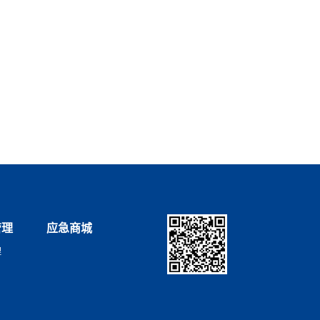
管理
应急商城
理