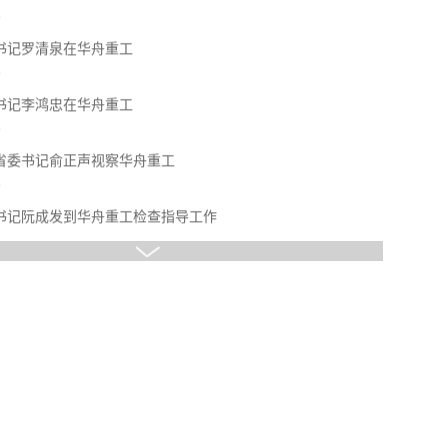
书记阮成发到华舟重工检查指导工作
9
察华舟重工
9
书记罗清泉在华舟重工
9
书记李鸿忠在华舟重工
9
罗清泉在华舟重工
湖北省委
省委书记俞正声视察华舟重工
查看详情
9