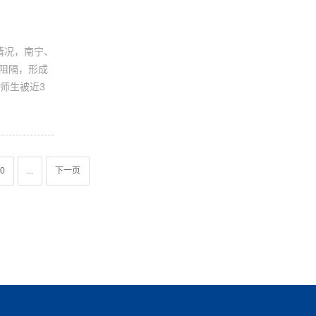
情况，南宁、
阻隔，形成
师生被近3
0
...
下一页