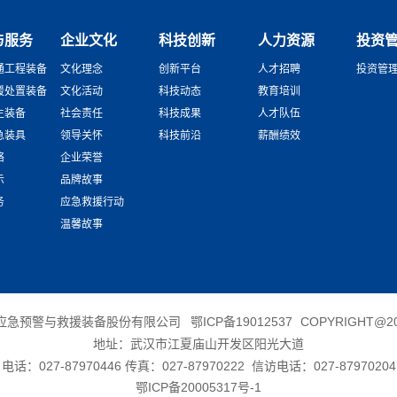
与服务
企业文化
科技创新
人力资源
投资
通工程装备
文化理念
创新平台
人才招聘
投资管
援处置装备
文化活动
科技动态
教育培训
生装备
社会责任
科技成果
人才队伍
急装具
领导关怀
科技前沿
薪酬绩效
络
企业荣誉
示
品牌故事
务
应急救援行动
温馨故事
应急预警与救援装备股份有限公司
鄂ICP备19012537
COPYRIGHT@20
地址：武汉市江夏庙山开发区阳光大道
电话：027-87970446 传真：027-87970222 信访电话：027-87970204
鄂ICP备20005317号-1