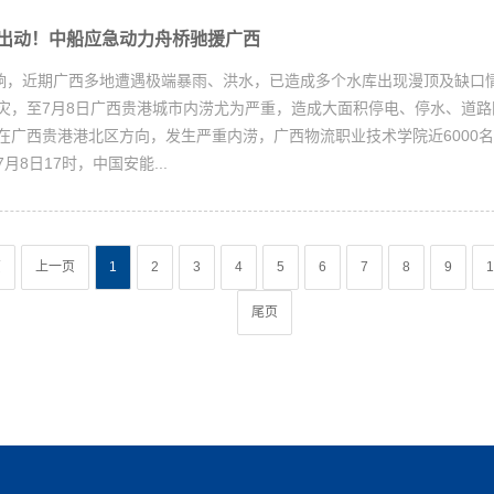
”出动！中船应急动力舟桥驰援广西
影响，近期广西多地遭遇极端暴雨、洪水，已造成多个水库出现漫顶及缺口
灾，至7月8日广西贵港城市内涝尤为严重，造成大面积停电、停水、道路
在广西贵港港北区方向，发生严重内涝，广西物流职业技术学院近6000名
月8日17时，中国安能...
页
上一页
1
2
3
4
5
6
7
8
9
1
尾页