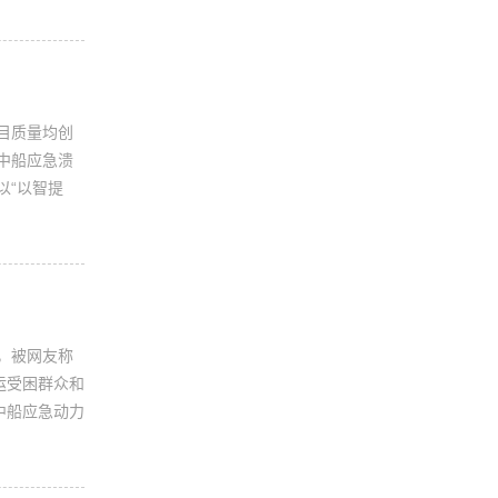
目质量均创
中船应急溃
以“以智提
，被网友称
运受困群众和
中船应急动力