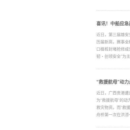
喜讯！中船应急
近日，第三届雄安
历届新高，赛事全
口植桩封堵抢修成
韧・创领安全”为主
“救援航母”动
近日，广西贵港遭
为“救援航母”的
救灾物资。而“救
舟桥第一次在洪涝一