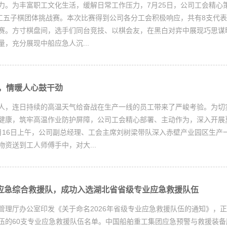
力。为丰富职工文化生活，缓解日常工作压力，7月25日，公司工会精心
职工五子棋团体挑战赛。本次比赛得到公司各分工会积极响应，共有8支代表
赛。方寸棋盘间，选手们同台竞技、以棋会友，在黑白对弈中展现巧思谋
，充分展现中船应急人沉...
，情暖人心鼓干劲
人，连日持续的高温天气给奋战在生产一线的员工带来了严峻考验。为切
健康，筑牢高温作业防护屏障，公司工会精心部署、主动作为，深入开展夏
月16日上午，公司副总经理、工会主席刘树梁带队深入赤壁产业园区生产
资送到工人师傅手中，对大...
中船应急综合救援队，成功入选湖北省省级专业应急救援队伍
管理厅办公室印发《关于命名2026年省级专业应急救援队伍的通知》，正式
伍的60支专业应急救援队伍名单。中国船舶重工集团应急预警与救援装备