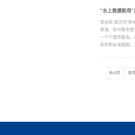
“水上救援航母
受台风“美莎克”
贵港、钦州等市受
一个个城市孤岛。
米的积水深围困。7
共43页
首