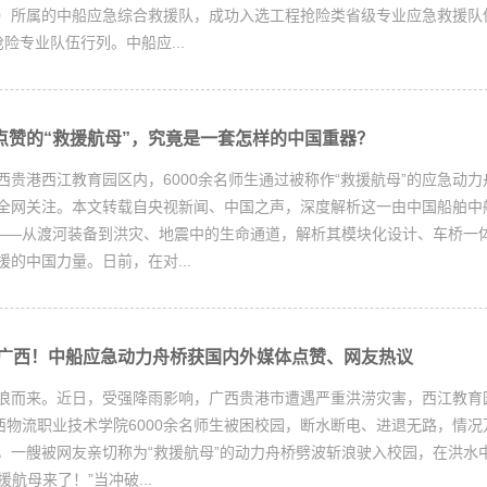
）所属的中船应急综合救援队，成功入选工程抢险类省级专业应急救援队
险专业队伍行列。中船应...
网点赞的“救援航母”，究竟是一套怎样的中国重器？
西贵港西江教育园区内，6000余名师生通过被称作“救援航母”的应急动
全网关注。本文转载自央视新闻、中国之声，深度解析这一由中国船舶中
”——从渡河装备到洪灾、地震中的生命通道，解析其模块化设计、车桥一
的中国力量。日前，在对...
浪广西！中船应急动力舟桥获国内外媒体点赞、网友热议
浪而来。近日，受强降雨影响，广西贵港市遭遇严重洪涝灾害，西江教育
广西物流职业技术学院6000余名师生被困校园，断水断电、进退无路，情
，一艘被网友亲切称为“救援航母”的动力舟桥劈波斩浪驶入校园，在洪水
援航母来了！”当冲破...