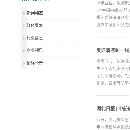
以棋益智，以赛聚
办“幸福中船人”
新闻动态
棋艺爱好者踊跃参
协作中凝聚团队力量
媒体聚焦
行业信息
企业视讯
夏送清凉到一线
盛夏时节，热浪袭
招标公告
生产工人的安全与
系列关爱活动。7
花露、西瓜等防暑物
湖北日报 | 
近日，湖北省应急
年入选省级救援队