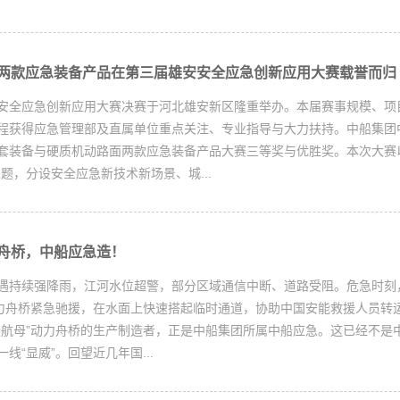
两款应急装备产品在第三届雄安安全应急创新应用大赛载誉而归
安全应急创新应用大赛决赛于河北雄安新区隆重举办。本届赛事规模、项
程获得应急管理部及直属单位重点关注、专业指导与大力扶持。中船集团
套装备与硬质机动路面两款应急装备产品大赛三等奖与优胜奖。本次大赛
题，分设安全应急新技术新场景、城...
力舟桥，中船应急造！
遇持续强降雨，江河水位超警，部分区域通信中断、道路受阻。危急时刻
动力舟桥紧急驰援，在水面上快速搭起临时通道，协助中国安能救援人员转
援航母”动力舟桥的生产制造者，正是中船集团所属中船应急。这已经不是
线“显威”。回望近几年国...