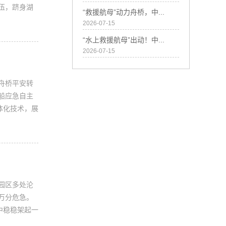
伍，跻身湖
“救援航母”动力舟桥，中...
2026-07-15
“水上救援航母”出动！中...
2026-07-15
力舟桥平安转
船应急自主
体化技术，展
园区多处沦
况万分危急。
中稳稳架起一