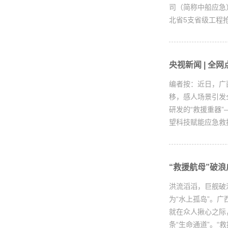
司（简称中船应急
北省5支省级工程抢
央视新闻 | 全
编者按：近日，广
移，感人场景引发
研发的“救援重器
望科技赋能应急救援
“救援航母”破
洪流滔滔，巨舰破
为“水上孤岛”。
就在众人揪心之际
条“生命通道”。“救