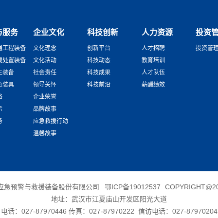
与服务
企业文化
科技创新
人力资源
投资
通工程装备
文化理念
创新平台
人才招聘
投资管
援处置装备
文化活动
科技动态
教育培训
生装备
社会责任
科技成果
人才队伍
急装具
领导关怀
科技前沿
薪酬绩效
络
企业荣誉
示
品牌故事
务
应急救援行动
温馨故事
应急预警与救援装备股份有限公司
鄂ICP备19012537
COPYRIGHT@20
地址：武汉市江夏庙山开发区阳光大道
电话：027-87970446 传真：027-87970222 信访电话：027-87970204