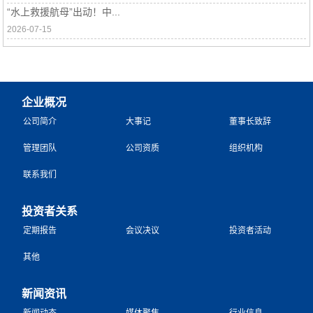
“水上救援航母”出动！中...
2026-07-15
企业概况
公司简介
大事记
董事长致辞
管理团队
公司资质
组织机构
联系我们
投资者关系
定期报告
会议决议
投资者活动
其他
新闻资讯
新闻动态
媒体聚焦
行业信息