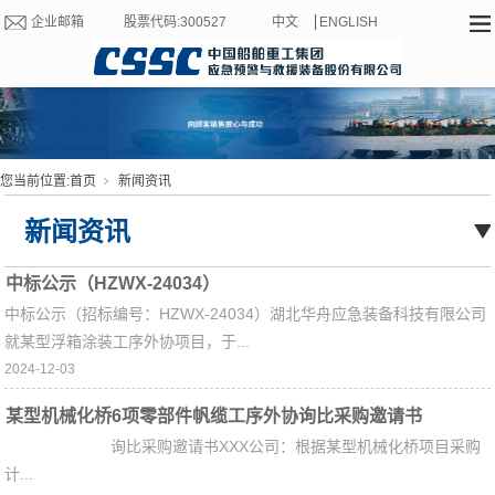
企业邮箱
股票代码:300527
中文
ENGLISH
您当前位置:
首页
新闻资讯
新闻资讯
中标公示（HZWX-24034）
中标公示（招标编号：HZWX-24034）湖北华舟应急装备科技有限公司
就某型浮箱涂装工序外协项目，于...
2024-12-03
某型机械化桥6项零部件帆缆工序外协询比采购邀请书
询比采购邀请书XXX公司：根据某型机械化桥项目采购
（HZXB-24111）
计...