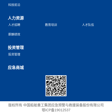
科技前沿
人力资源
人才招聘
教育培训
人才队伍
薪酬绩效
投资管理
投资管理
应急商城
版权所有 中国船舶重工集团应急预警与救援装备股份有限公司
鄂ICP备19012537