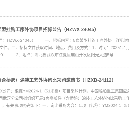
型挂钩工序外协项目招标公告（HZWX-24045）
号：HZWX-24045） 一、招标内容：5套某型挂钩工序外协。详见附
5招标文件。二、招标文件获取时间、地点、费用及方式：1、时间：2025年1月
：00； 2、地点：湖北省武汉市江夏区庙山开发区阳光大道5号; ...
含桥跨）涂装工艺外协询比采购邀请书（HZXB-24112）
X公司：根据YM2024-1（51米桥）项目采购计划，中国船舶重工集团
司武汉分公司拟组织开展1套零部件（含桥跨）涂装工艺外协询比采购工
12），有关事项明确如下：一、询比采购内容：1.项目名称：YM2024-1（5
..