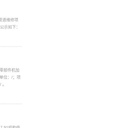
体管道维修项
果公示如下：
批零部件机加
单位：/；项
单位：/ 。
7.91吨构件