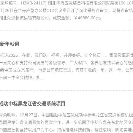
采购编号：HZXB-24117) 湖北华舟应急装备科技有限公司就某桥150.1
12月26日在华舟应急办公楼112会议室召开了询比采购评审会，现将评审
湖北荣通物流运输有限公司，成交金额：￥49880.00元。 ...
年新年献词
我们抵达2025。在此，我们送上祝福、共迎美好。向全体员工、家属及离退
一直关心和支持公司发展的各级领导、广大客户、各界朋友致以衷心的感
，是新中国成立75周年，也是公司承压奋进，喜获丰收的一年。这一年，公
届三中全会精神，扎...
成功中标黑龙江省交通系统项目
号角吹响。12月27日，中国船舶中船应急成功中标黑龙江省交通系统机
急同黑龙江省交通系统的再次合作，进一步巩固了中船应急在东北地区交
中船应急将坚持以用户为中心，持续推进科技创新，精益求精，脚踏实地