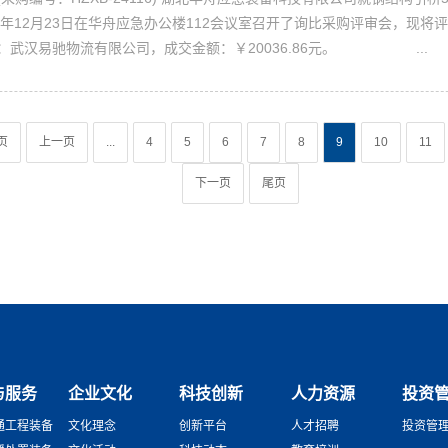
4年12月23日在华舟应急办公楼112会议室召开了询比采购评审会，现将
：武汉易驰物流有限公司，成交金额：￥20036.86元。 ...
页
上一页
...
4
5
6
7
8
9
10
11
下一页
尾页
与服务
企业文化
科技创新
人力资源
投资
通工程装备
文化理念
创新平台
人才招聘
投资管