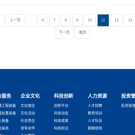
页
上一页
...
6
7
8
9
10
11
12
13
下一页
尾页
与服务
企业文化
科技创新
人力资源
投资
通工程装备
文化理念
创新平台
人才招聘
投资管
援处置装备
文化活动
科技动态
教育培训
生装备
社会责任
科技成果
人才队伍
急装具
领导关怀
科技前沿
薪酬绩效