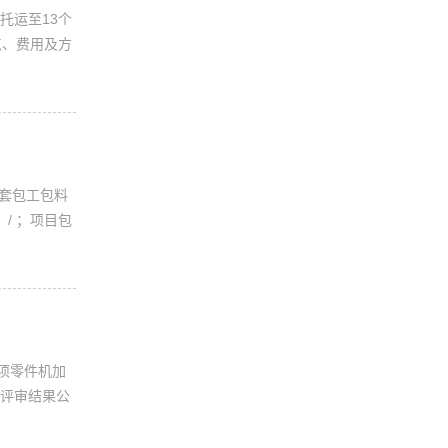
托运至13个
点、费用及方
一套包工包料
/ ；项目包
4项零件机加
将评审结果公