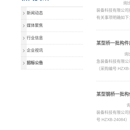
询比采购邀请书X
装备科技有限公司拟
新闻动态
有关事项明确如下：
媒体聚焦
行业信息
某型桥一批构件热
企业视讯
询比采购邀请书X
急装备科技有限公司
招标公告
（采购编号:HZXB
某型钢桥一批构件
询比采购邀请书X
装备科技有限公司拟
号:HZXB-240