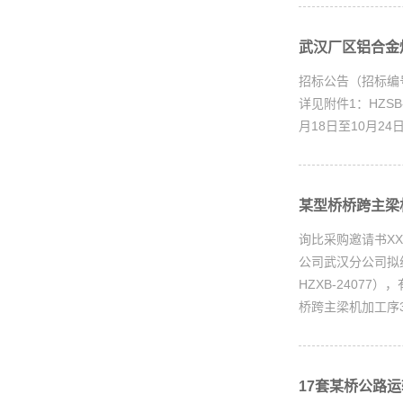
武汉厂区铝合金焊
招标公告（招标编
详见附件1：HZS
月18日至10月2
某型桥桥跨主梁机
询比采购邀请书X
公司武汉分公司拟
HZXB-2407
桥跨主梁机加工序3.
17套某桥公路运输