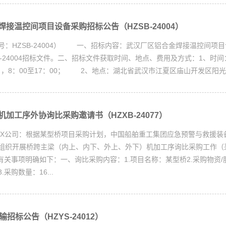
接温控间项目设备采购招标公告（HZSB-24004）
号：HZSB-24004） 一、招标内容：武汉厂区铝合金焊接温控间项
B-24004招标文件。二、招标文件获取时间、地点、费用及方式：1、时间：2
4日，8：00至17：00； 2、地点：湖北省武汉市江夏区庙山开发区阳光..
加工序外协询比采购邀请书（HZXB-24077）
XX公司：根据某型桥项目采购计划，中国船舶重工集团应急预警与救援装
组织开展桥跨主梁（内上、内下、外上、外下）机加工序询比采购工作（
7），有关事项明确如下：一、询比采购内容：1.项目名称：某型桥2.采购物资
采购数量：16...
招标公告（HZYS-24012）