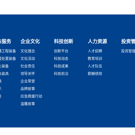
与服务
企业文化
科技创新
人力资源
投资
通工程装备
文化理念
创新平台
人才招聘
投资管
援处置装备
文化活动
科技动态
教育培训
生装备
社会责任
科技成果
人才队伍
急装具
领导关怀
科技前沿
薪酬绩效
络
企业荣誉
示
品牌故事
务
应急救援行动
温馨故事