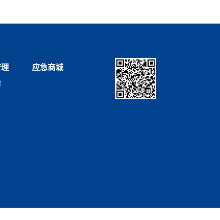
管理
应急商城
理