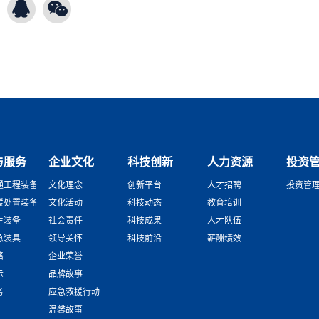
与服务
企业文化
科技创新
人力资源
投资
通工程装备
文化理念
创新平台
人才招聘
投资管
援处置装备
文化活动
科技动态
教育培训
生装备
社会责任
科技成果
人才队伍
急装具
领导关怀
科技前沿
薪酬绩效
络
企业荣誉
示
品牌故事
务
应急救援行动
温馨故事