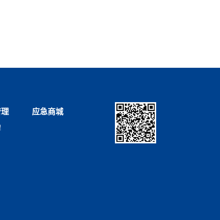
管理
应急商城
理