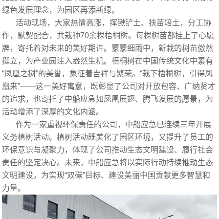
绿色发展理念，为园区再添新绿。
活动现场，大家热情高涨，挥锹铲土、扶苗培土，分工协
作，默契配合，共栽种70余棵梧桐树。每棵树苗都挂上了心愿
牌，寄托着对未来的美好期许。蒙蒙细雨中，新栽的树苗傲然
挺立，为产业园注入盎然生机。梧桐树在中国传统文化中素有
“凤凰之树”的美誉，象征着吉祥与繁荣。“栽下梧桐树，引得凤
凰来”——这一美好寓意，既彰显了公司对开放包容、广纳贤才
的追求，也寄托了中船应急如凤凰展翅、腾飞发展的愿景，为
活动增添了深厚的文化内涵。
作为一家重视环保责任的公司，中船应急已连续三年开展
义务植树活动。植树活动既美化了园区环境，又提升了员工的
环保意识与凝聚力，体现了公司推动生态文明建设、履行社会
责任的坚定决心。未来，中船应急将以实际行动持续推动生态
文明建设，为实现“双碳”目标、建设美丽中国贡献更多智慧和
力量。