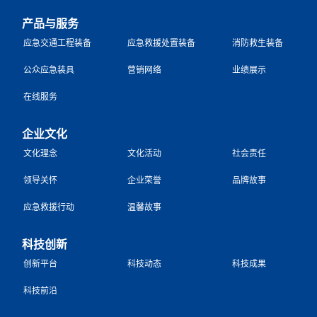
产品与服务
应急交通工程装备
应急救援处置装备
消防救生装备
公众应急装具
营销网络
业绩展示
在线服务
企业文化
文化理念
文化活动
社会责任
领导关怀
企业荣誉
品牌故事
应急救援行动
温馨故事
科技创新
创新平台
科技动态
科技成果
科技前沿