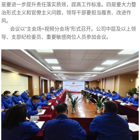
是要进一步提升责任落实质效，提高工作标准。四是要大力整
治形式主义和官僚主义问题，领导干部要担当履责、改进作
风。
会议以“主会场+视频分会场”形式召开。公司中层及以上领
导、支部纪检委员、重要敏感岗位人员参加会议。