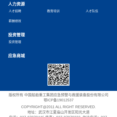
人力资源
人才招聘
教育培训
人才队伍
薪酬绩效
投资管理
投资管理
应急商城
版权所有 中国船舶重工集团应急预警与救援装备股份有限公司
鄂ICP备19012537
COPYRIGHT@2011 ALL RIGHT RESERVED.
地址：武汉市江夏庙山开发区阳光大道