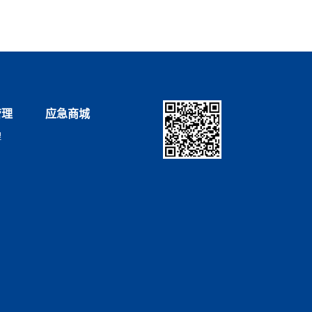
管理
应急商城
理