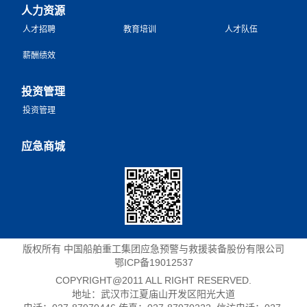
人力资源
人才招聘
教育培训
人才队伍
薪酬绩效
投资管理
投资管理
应急商城
版权所有 中国船舶重工集团应急预警与救援装备股份有限公司
鄂ICP备19012537
COPYRIGHT@2011 ALL RIGHT RESERVED.
地址：武汉市江夏庙山开发区阳光大道