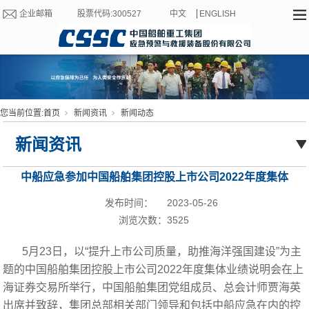
企业邮箱
股票代码:300527
中文
ENGLISH
您当前位置:
首页
新闻资讯
新闻动态
新闻资讯
中船应急参加中国船舶集团控股上市公司2022年度集体
业绩说明会
发布时间：
2023-05-26
浏览次数：
3525
5月23日，以“提升上市公司质量，助推海洋强国建设”为主
题的中国船舶集团控股上市公司2022年度集体业绩说明会在上
海证券交易所举行，中国船舶集团党组成员、总会计师贾海英
出席并致辞，集团总部相关部门领导和包括中船应急在内的控