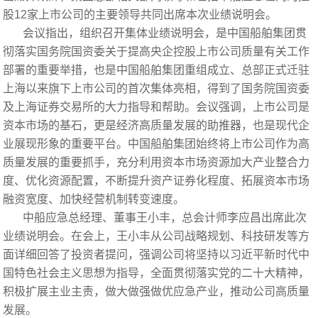
股12家上市公司的主要领导共同出席本次业绩说明会。
会议指出，组织召开集体业绩说明会，是中国船舶集团贯
彻落实国务院国资委关于提高央企控股上市公司质量有关工作
部署的重要举措，也是中国船舶集团重组成立、总部正式迁驻
上海以来旗下上市公司的首次集体亮相，得到了国务院国资委
及上海证券交易所的大力指导和帮助。会议强调，上市公司是
资本市场的基石，更是经济高质量发展的助推器，也是现代企
业展现形象的重要平台。中国船舶集团始终将上市公司作为高
质量发展的重要抓手，充分利用资本市场资源加大产业整合力
度、优化资源配置，不断提升资产证券化程度、拓展资本市场
融资宽度、加快经营机制转变速度。
中船应急总经理、董事王小丰，总会计师李应昌出席此次
业绩说明会。在会上，王小丰从公司战略规划、科技研发等方
面详细回答了投资者提问，强调公司将坚持以习近平新时代中
国特色社会主义思想为指导，全面贯彻落实党的二十大精神，
积极扩展主业主责，做大做强做优应急产业，推动公司高质量
发展。