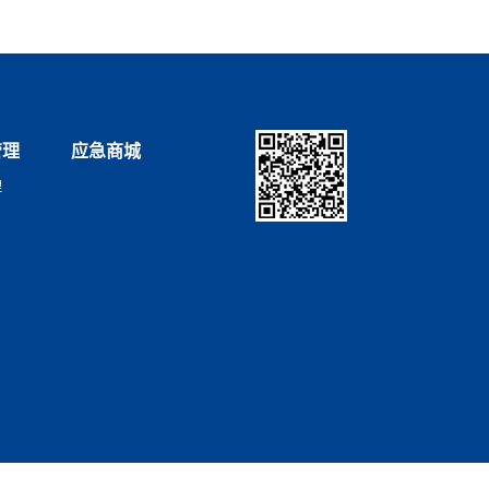
管理
应急商城
理