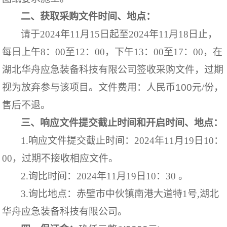
二、获取采购文件时间、地点：
请于
202
4年
11
月
15
日起至
202
4年
11
月
18
日止，
每日上午
8
：
00
至
12
：
00
，下午
13
：
00
至
17
：
00
，在
湖北华舟应急装备科技有限公司签收采购文件，过期
视为放弃参与该项目。
文件费用：人民币
10
0
元
/份，
售后不退。
三、响应文件提交截止时间和开启时间、地点：
1.响应文件提交截止时间：
202
4年11月19日10：
00，过期不接收相应文件。
2.询比时间：
202
4年11月19日10：3
0
。
3.
询比地点：
赤壁市中伙镇南港大道特
1
号
,
湖北
华舟应急装备科技有限公司。