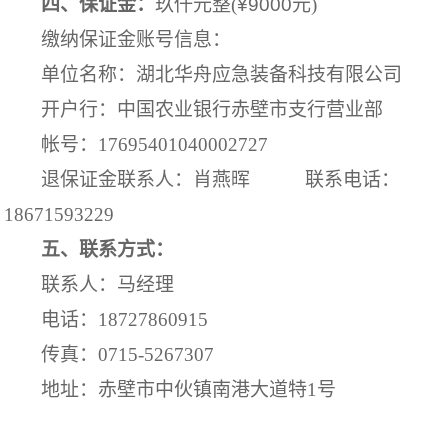
四、保证金：
玖仟元
整
(
¥
9000
元
)
缴纳保证金账号信息：
单位名称：湖北华舟应急装备科技有限公司
开户行：中国农业银行赤壁市支行营业部
帐号：
17695401040002727
退保证金联系人：
肖燕晖
联系电话：
18671593229
五、联系方式：
联系人：马经理
电话：
18727860915
传真：
0715-5267307
地址：赤壁市中伙镇南港大道特
1
号