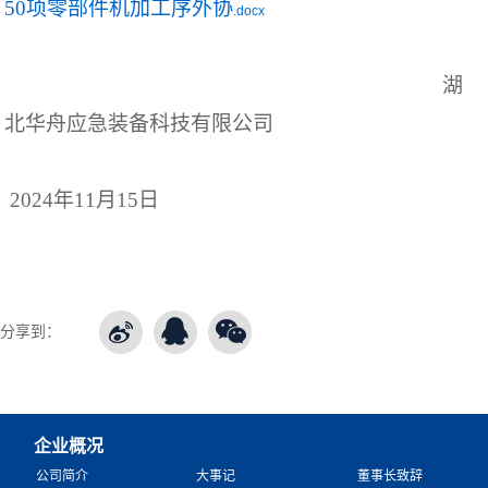
50项零部件机加工序外协
.docx
湖
北华舟应急装备科技有限公司
202
4年11月15日
分享到：
企业概况
公司简介
大事记
董事长致辞