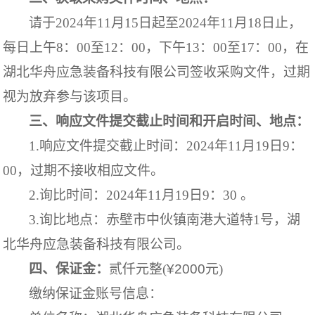
请于
202
4年
11
月
15
日起至
202
4年
11
月
18
日止，
每日上午
8
：
00
至
12
：
00
，下午
13
：
00
至
17
：
00
，在
湖北华舟应急装备科技有限公司签收采购文件，过期
视为放弃参与该项目
。
三、响应文件提交截止时间和开启时间、地点：
1.响应文件提交截止时间：
202
4年11月19日9：
00，过期不接收相应文件。
2.询比时间：
202
4年11月19日9：3
0
。
3.
询比地点：
赤壁市中伙镇南港大道特
1
号
，湖
北华舟应急装备科技有限公司。
四、保证金：
贰仟元
整
(
¥
2000
元
)
缴纳保证金账号信息：