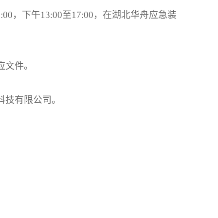
2
:
00
，下午
13
:
00
至
17
:
00
，在湖北华舟应急装
相应文件。
科技有限公司。