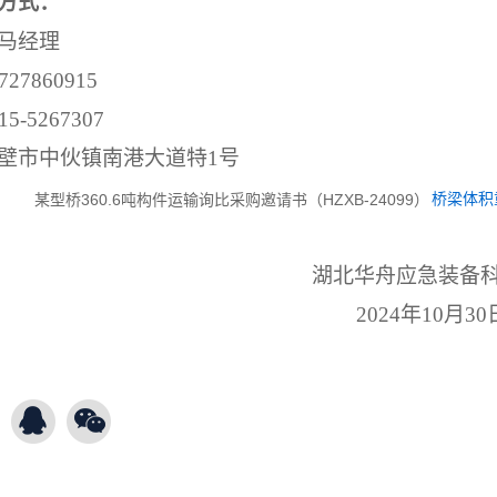
方式：
马经理
727860915
15-5267307
壁市中伙镇南港大道特
1
号
桥梁体积
湖北华舟应急装备
202
4年10月30