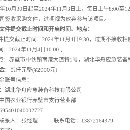
4年
10
月
30
日起至
202
4年
11
月
3
日止，每日上午
8
:
00
至
1
司签收采购文件，过期视为放弃参与该项目。
文件提交截止时间和开启时间、地点：
文件提交截止时间：
202
4年11月4日9:30，过期不接收
间：
202
4年11月4日10:0
0
。
点：
赤壁市中伙镇南港大道特
1
号，
湖北华舟应急装备
金
：贰仟
元整
(
¥
2000
元
)
金账号信息：
：湖北华舟应急装备科技有限公司
中国农业银行赤壁市支行营业部
695401040002727
联系人：
张经理
联系电话：
13872164379