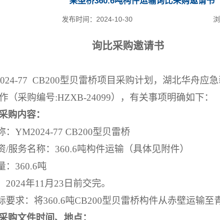
某型桥360.6吨构件运输询比采购邀请书（HZ
发布时间：
2024-10-30
浏
询比采购邀请书
2024-77 CB200型贝雷桥项目采购计划，湖北华舟
（采购编号:HZXB-24099），有关事项明确如下
：
采购内容：
称：Y
M2024-77 CB200型贝雷桥
物资/服务名称：
360.6吨构件运输（具体见附件）
量：
360.6吨
：
202
4年
11
月
23
日前交完
。
指标要求：
将
360.6吨CB200型贝雷桥构件从赤壁运
采购文件时间、地点：