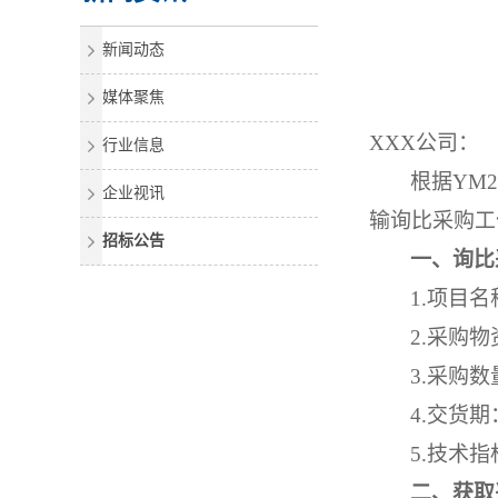
新闻动态
媒体聚焦
XXX
公司
：
行业信息
根据
YM
企业视讯
输询比采购工作
招标公告
一、询比
1.项目名
2.采购
3.采购数
4.交货期
5.技术
二、获取