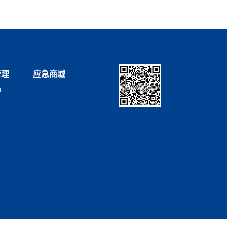
管理
应急商城
理