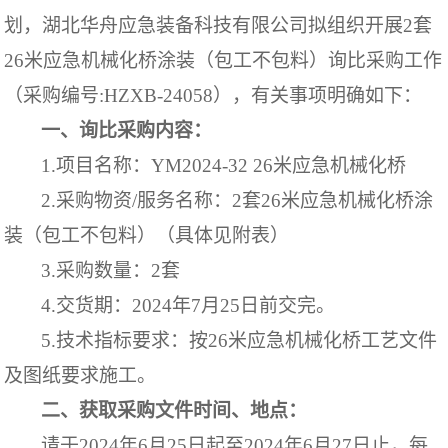
划，湖北华舟应急装备科技有限公司拟组织开展2套
26米应急机械化桥涂装（包工不包料）询比采购工作
（采购编号:HZXB-24058），有关事项明确如下
：
一、询比采购内容：
1.项目名称：
YM2024-32 26米应急机械化桥
2.采购物资/服务名称：
2套26米应急机械化桥涂
装（包工不包料）（具体见附表）
3.采购数量：
2套
4.交货期：
202
4年
7
月
25
日前交完。
5.技术指标要求：按
26米应急机械化桥
工艺文件
及图纸要求施工。
二、获取采购文件时间、地点：
请于
202
4年
6
月
25
日起至
202
4年
6
月
27
日止，每