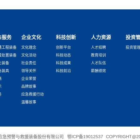
与服务
企业文化
科技创新
人力资源
投资
通工程装备
文化理念
创新平台
人才招聘
投资管
援处置装备
文化活动
科技动态
教育培训
生装备
社会责任
科技成果
人才队伍
急装具
领导关怀
科技前沿
薪酬绩效
络
企业荣誉
示
品牌故事
务
应急救援行动
温馨故事
应急预警与救援装备股份有限公司
鄂ICP备19012537
COPYRIGHT@20