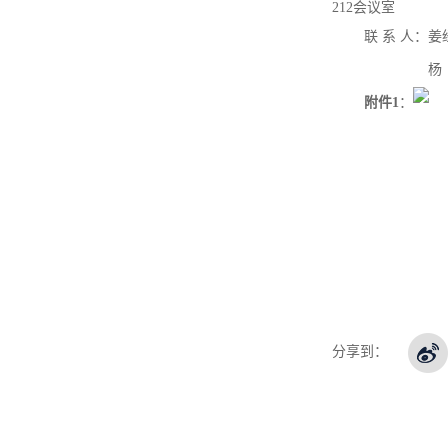
212会议室
联 系 人：姜
杨 艳
附件1
：
分享到：