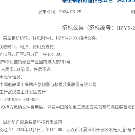
某型钢桥运输招标公告（HZYS-2
发布时间：
2024-03-25
浏
招标公告（招标编号：HZYS-24
：某型钢桥运输
。详
见附件1：HZYS-24001招标文件。
取时间、地点、费用及方式：
3月25日至3月31日上午10：00；
中伙铺镇光谷产业园南港大道特1号;
人民币200元/份，售后不退;
用
账号信息：
船舶重工集团应急预警与救援装备股份有限公司
行武汉庙山开发区支行
9309200014932
标方缴纳文件费用后，登录中国船舶重工集团应急预警与救援装备股份有
湖北华舟应急装备科技有限公司
点：2024年4月1日上午11：00，武汉市江夏庙山开发区阳光大道5