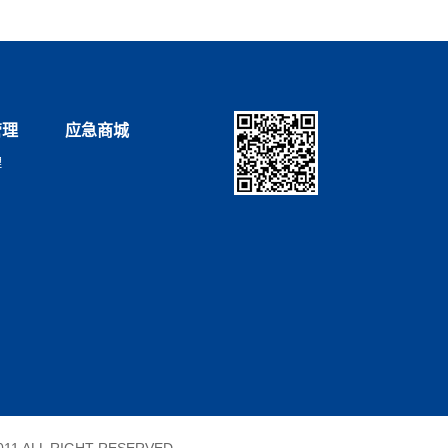
管理
应急商城
理