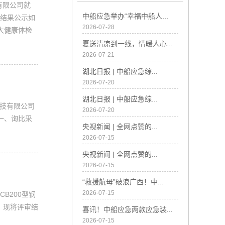
有限公司就
中船应急举办“幸福中船人...
审结果公示如
2026-07-28
大健康体检
夏送清凉到一线，情暖人心...
2026-07-21
湖北日报 | 中船应急综...
2026-07-20
湖北日报 | 中船应急综...
技有限公司
2026-07-20
：一、询比采
央视新闻 | 全网点赞的...
2026-07-15
央视新闻 | 全网点赞的...
2026-07-15
“救援航母”破浪广西！中...
2026-07-15
CB200型钢
，现将评审结
喜讯！中船应急两款应急装...
2026-07-15