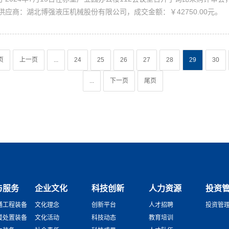
应商：湖北博强液压机械股份有限公司，成交金额：￥42750.00元。 
页
上一页
...
24
25
26
27
28
29
30
...
下一页
尾页
与服务
企业文化
科技创新
人力资源
投资
通工程装备
文化理念
创新平台
人才招聘
投资管
援处置装备
文化活动
科技动态
教育培训