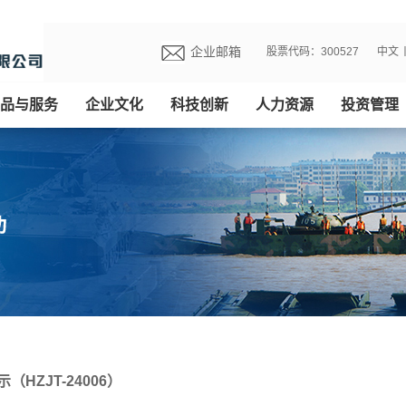
企业邮箱
股票代码：300527
中文
品与服务
企业文化
科技创新
人力资源
投资管理
HZJT-24006）