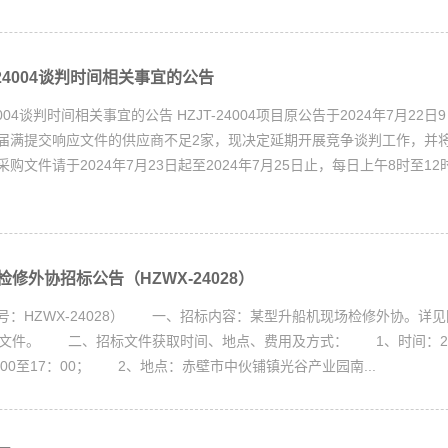
-24004谈判时间相关事宜的公告
4004谈判时间相关事宜的公告 HZJT-24004项目原公告于2024年7月22日
届满提交响应文件的供应商不足2家，现决定延期开展竞争谈判工作，并
购文件请于2024年7月23日起至2024年7月25日止，每日上午8时至12
修外协招标公告（HZWX-24028）
号：HZWX-24028） 一、招标内容：某型升船机现场检修外协。详见
8招标文件。 二、招标文件获取时间、地点、费用及方式： 1、时间：20
：00至17：00； 2、地点：赤壁市中伙铺镇光谷产业园南...