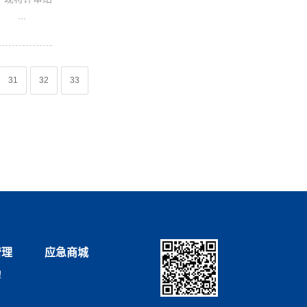
...
31
32
33
管理
应急商城
理