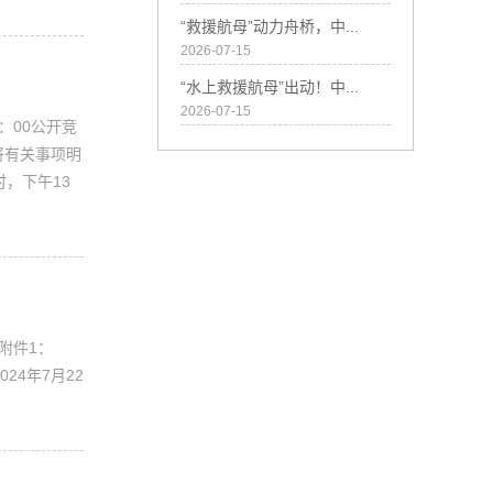
“救援航母”动力舟桥，中...
2026-07-15
“水上救援航母”出动！中...
2026-07-15
9：00公开竞
将有关事项明
时，下午13
附件1：
24年7月22