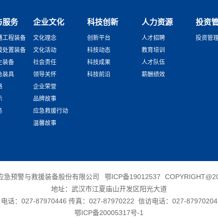
与服务
企业文化
科技创新
人力资源
投资
通工程装备
文化理念
创新平台
人才招聘
投资管
援处置装备
文化活动
科技动态
教育培训
生装备
社会责任
科技成果
人才队伍
急装具
领导关怀
科技前沿
薪酬绩效
络
企业荣誉
示
品牌故事
务
应急救援行动
温馨故事
应急预警与救援装备股份有限公司
鄂ICP备19012537
COPYRIGHT@20
地址：武汉市江夏庙山开发区阳光大道
电话：027-87970446 传真：027-87970222 信访电话：027-87970204
鄂ICP备20005317号-1