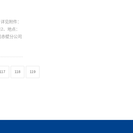
。详见附件：
日2、地点：
司赤壁分公司
117
118
119