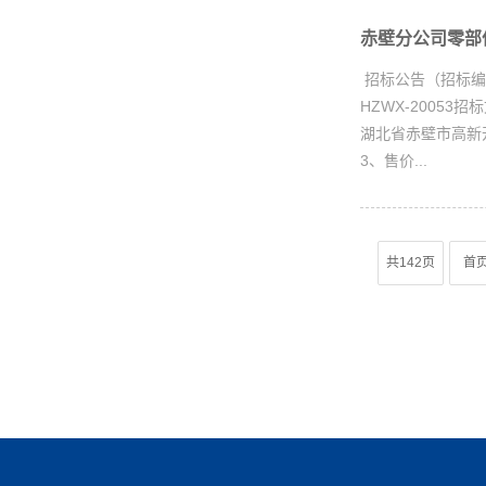
赤壁分公司零部件
招标公告（招标编
HZWX-20053
湖北省赤壁市高新
3、售价...
共142页
首