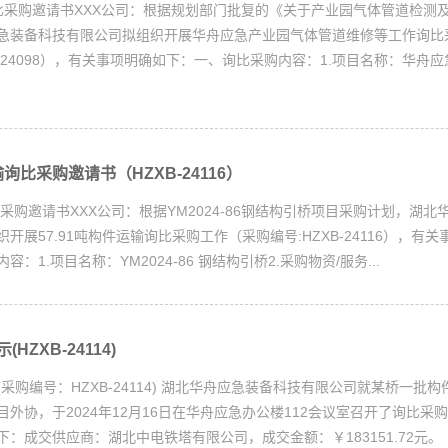
XXX公司：根据规划部门批复的《关于产业园气体管道检测及
急装备科技有限公司拟组织开展华舟应急产业园气体管道维修等工作询比
B-24098），有关事项明确如下：一、询比采购内容：1.项目名称：华舟
输询比采购邀请书（HZXB-24116）
XX公司：根据YM2024-86钢结构引桥项目采购计划，湖北
开展57.91吨构件运输询比采购工作（采购编号:HZXB-24116），有
：1.项目名称：YM2024-86 钢结构引桥2.采购物资/服务...
ZXB-24114)
采购编号：HZXB-24114) 湖北华舟应急装备科技有限公司就某桥一批
外协，于2024年12月16日在华舟应急办公楼112会议室召开了询比采
下：成交供应商：湖北中电铁塔有限公司，成交金额：￥183151.72