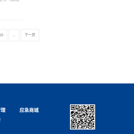
10
...
下一页
管理
应急商城
理