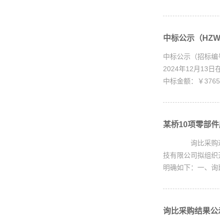
中标公示（HZWX
中标公示（招标编号
2024年12月
中标金额：￥
某桥10项零部件
询比采购邀请书X
技有限公司拟组织开
明确如下：一、询比采
询比采购结果公示(