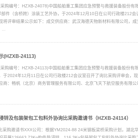
采购编号：HZXB-24078)中国船舶重工集团应急预警与救援装备股份有
部件（含桥跨）涂装工艺外协，于2024年12月10日在公司行政楼212
现将评审结果公示如下：成交供应商：武汉海德天物新材料有限公司，成
...
ZXB-24113)
采购编号：HZXB-24113)中国船舶重工集团应急预警与救援装备股份有
于2024年12月11日在公司行政楼212会议室召开了询比采购评审会，
供应商：畅帆（北京）商务管理服务有限公司、北京飞天下航空服务
锌及包装架包工包料外协询比采购邀请书（HZXB-24114）
XX公司：根据YM2024-88 24米钢板梁桥采购计划，湖北
开展126663.73Kg构件热浸锌、116.3Kg包装架包工包料外协询比采