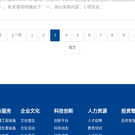
114），有关事项明确如下：一、询比采购内容：1.项目名...
页
上一页
1
2
3
4
5
6
7
8
9
尾页
与服务
企业文化
科技创新
人力资源
投资
通工程装备
文化理念
创新平台
人才招聘
投资管
援处置装备
文化活动
科技动态
教育培训