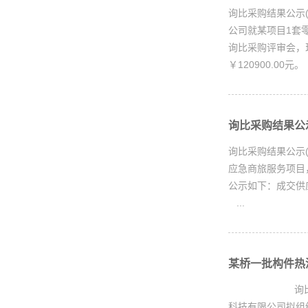
询比采购结果公示(
公司就某项目1套零
询比采购评审会，
￥120900.00元。 
询比采购结果公示(H
询比采购结果公示(
应急商旅服务项目，
公示如下：成交
...
某桥一批构件热浸
询比采购邀请书X
科技有限公司拟组织