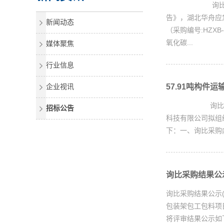
询比采购邀请书
告》，湖北华舟应
新闻动态
（采购编号:HZX
氧化碳...
媒体聚焦
行业信息
企业视讯
57.91吨构件运
询比采购邀请书X
招标公告
科技有限公司拟组织
下：一、询比采购内容
询比采购结果公示(H
询比采购结果公示(
包装架包工包料项目
将评审结果公示如