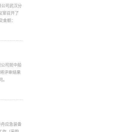
限公司武汉分
会议室召开了
交金额：
限公司就中船
现将评审结果
有限公司。
华舟应急装备
购工作（采购