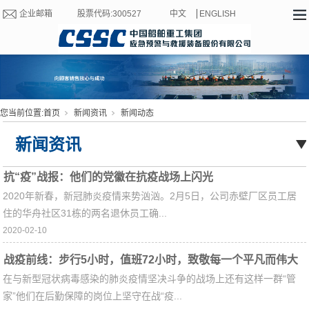
企业邮箱
股票代码:300527
中文
ENGLISH
您当前位置:
首页
新闻资讯
新闻动态
新闻资讯
抗“疫”战报：他们的党徽在抗疫战场上闪光
2020年新春，新冠肺炎疫情来势汹汹。2月5日，公司赤壁厂区员工居
住的华舟社区31栋的两名退休员工确...
2020-02-10
战疫前线：步行5小时，值班72小时，致敬每一个平凡而伟大
在与新型冠状病毒感染的肺炎疫情坚决斗争的战场上还有这样一群“管
的抗“疫”人!
家”他们在后勤保障的岗位上坚守在战“疫...