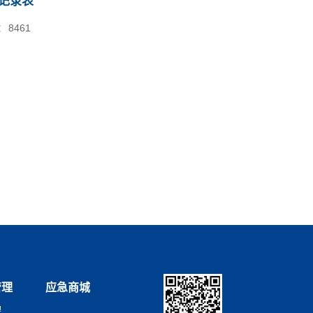
动记录表
：
8461
管理
应急商城
理