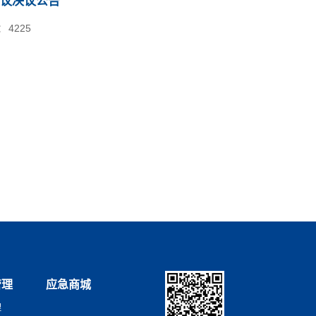
议决议公告
：
4225
管理
应急商城
理