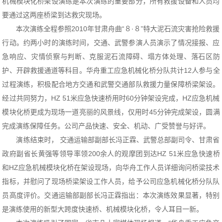
机械模块化桥架设演练是本次演练的重要部分，所有救援设备和人员均
要通过这两座桥梁到达救灾现场。
本次演练全程参照2010年甘肃舟曲“８·８”特大泥石流灾害抢险救援
行动。约两小时的演练时间，交通、武警参演人员演示了情况接报、应
急响应、灾情侦察与判断、克服泥石流障碍、塌方体处理、落石区防
护、开辟救援通道等科目。华舟重工应急机械化桥分队共计12人参与全
过程演练，积极配合地方交通和武警交通部队救援力量保障桥梁架设。
经过共同努力，HZ 51米应急快速桥用时60分钟架设完成，HZ应急机械
模块化桥更成为现场一道亮丽的风景线，仅用时45分钟完成架设，圆满
完成演练保障任务。公司产品快速、安全、机动、广受赞誉与好评。
演练结束时， 交通运输部副部长冯正霖、武警总部副司令、甘肃省
政府副省长黄强等领导率领200余人的观摩团到达HZ 51米应急快速桥
和HZ应急机械模块化桥在架设现场，向华舟工作人员详细询问桥梁技术
指标，并慰问了现场桥梁架设工作人员，给予公司应急机械化桥分队队
员高度评价。交通运输部副部长冯正霖指出：本次演练效果显著，特别
是演练使用的新型大跨度快速桥、机械模块化桥，令人耳目一新。