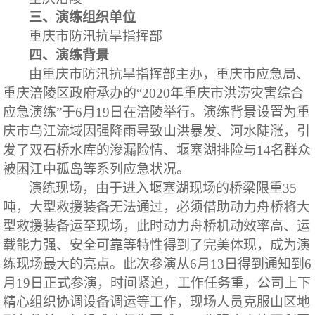
三、演练组织单位
重庆市防汛抗旱指挥部
四、演练背景
由重庆市防汛抗旱指挥部主办，重庆市应急局、
重庆涪陵区政府承办的
“
2020年重庆市洪涝灾害综合
应急演练”
于
6月
19日在涪陵举行
。演练背景设置为重
庆市乌江流域因强降雨导致山洪暴发、河水陡涨，引
发了双石桥水库的渗漏险情、堰塞湖排险与
14名群众
被困江中孤岛等系列
应急状况
。
演练现场，由于进入堰塞湖现场的桥梁限重
35
吨，大型救援装备无法通过，必须借助动力舟桥将大
型救援装备运至现场，此时动力舟桥机动效率高、运
载能力强、安全可靠等特性得到了完美体现，成为演
练现场最大的亮点。此次参演从6月13日得到通知到6
月19日正式参演，时间紧迫，工作任务重，公司上下
精心组织协调设备调运等工作，现场人员克服山区地