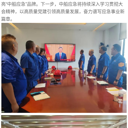
亮“中船应急”品牌。下一步，中船应急将持续深入学习贯彻大
会精神，以高质量党建引领高质量发展，奋力谱写应急事业新
篇章。