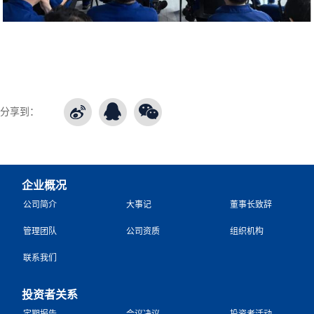
分享到：
企业概况
公司简介
大事记
董事长致辞
管理团队
公司资质
组织机构
联系我们
投资者关系