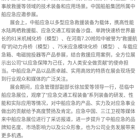
事故救援等领域的技术装备和应用场景。中国船舶集团所属中
船应急应邀参展。
展会上，中船应急以多型应急救援装备为载体，携高性能
水陆两栖救援艇、应急交通工程装备沙盘、单跨快速桥世界最
长的81米机械化桥（模型）、在河南7.20抢险中被誉为“救援航
母”的动力舟桥（模型）、75米应急模块化桥（模型）、车载应
急箱、电磁抛投器等产品参展，结合救援应用案例，全方位展
示出公司“以应急保障为己任，为人类安全做贡献”的使命担
当。中船应急产品以品质卓越、实用高效的特质在展会现场受
到行业观众和媒体的广泛关注。
展会期间，应急管理部副部长徐加爱等领导一行，莅临中
船应急展位，观摩了“应急交通工程装备”系列装备的研发、性
能和实际应用等情况，对中船应急的产品、实力及对应急事业
做出的贡献给予高度赞扬及肯定。应急中国、三江卫视等媒体
来中船应急展位进行了采访报道，进一步提升了中船应急的品
牌知名度、市场影响力以及公众形象，也为公司业务发展带来
更多机遇。