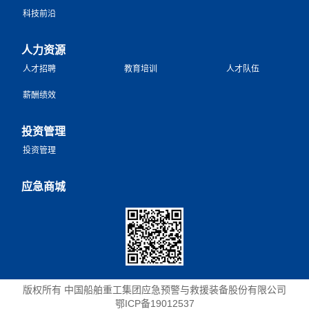
科技前沿
人力资源
人才招聘
教育培训
人才队伍
薪酬绩效
投资管理
投资管理
应急商城
版权所有 中国船舶重工集团应急预警与救援装备股份有限公司
鄂ICP备19012537