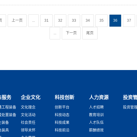
页
上一页
...
31
32
33
34
35
36
37
...
下一页
尾页
与服务
企业文化
科技创新
人力资源
投资
通工程装备
文化理念
创新平台
人才招聘
投资管
援处置装备
文化活动
科技动态
教育培训
生装备
社会责任
科技成果
人才队伍
急装具
领导关怀
科技前沿
薪酬绩效