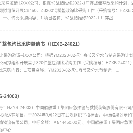
XXX公司：根据YJ战储维修2022-1厂存战储整改采购计划，
拟组织开展CB450、ZB200钢桥整改询比采购工作（采购编号：HZXB-2
、询比采购内容：1.项目名称：YJ战储维修2022-1 厂存战...
子整包询比采购邀请书（HZXB-24021）
XXX公司：根据YM2023-82标准舟节及分水节制造采购计划
司拟组织开展盖子320件整包询比采购工作（采购编号：HZXB-24021
采购内容：1.项目名称：YM2023-82标准舟节及分水节制造。...
-24003）
：HZYS-24003）中国船舶重工集团应急预警与救援装备股份有限公司
化桥运输项目，于2024年3月22日在武汉组织了招标会，中标结果公示
物流有限公司，中标金额：￥544450.00元 。中国船舶重工集团应急
心 ...