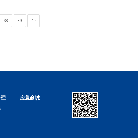
38
39
40
管理
应急商城
理