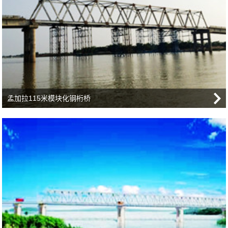
孟加拉115米模块化钢桁桥