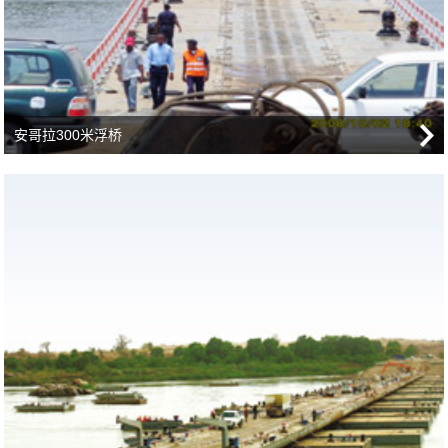
安哥拉300米浮桥