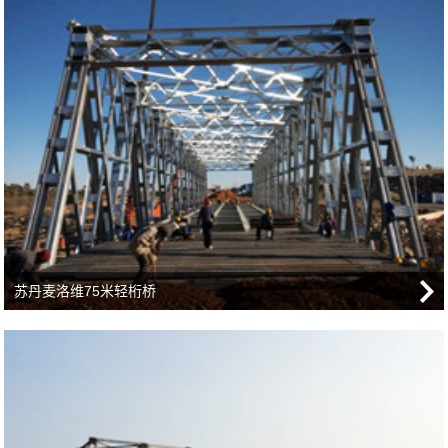
苏丹麦洛维75米轻桁桥